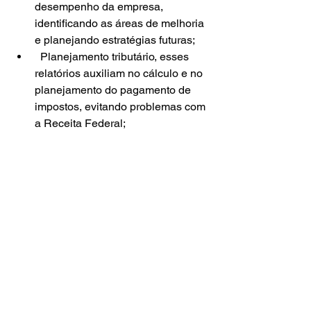
desempenho da empresa, 
identificando as áreas de melhoria 
e planejando estratégias futuras;
  Planejamento tributário, esses 
relatórios auxiliam no cálculo e no 
planejamento do pagamento de 
impostos, evitando problemas com 
a Receita Federal;
  Análise de desempenho 
empresarial, avaliam o 
desempenho da empresa ao longo 
do tempo, comparando com outras 
empresas do mesmo segmento de 
atuação, identificando tendências 
e oportunidades.
               Conclusão,
 as demonstrações 
financeiras são ferramentas 
indispensáveis para a gestão eficiente 