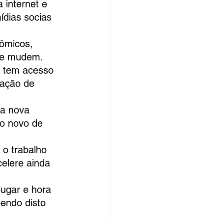
 internet e 
ídias socias 
nômicos, 
m e mudem.
je tem acesso 
mação de 
ta nova 
o novo de 
o o trabalho 
elere ainda 
lugar e hora 
endo disto 