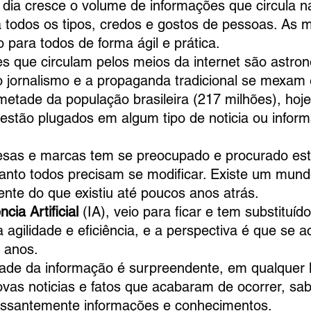
 em dia cresce o volume de informações que circula na
todos os tipos, credos e gostos de pessoas. As m
o para todos de forma ágil e prática.
lores que circulam pelos meios da internet são astro
 jornalismo e a propaganda tradicional se mexa
da metade da população brasileira (217 milhões), ho
 estão plugados em algum tipo de noticia ou infor
mpresas e marcas tem se preocupado e procurado es
anto todos precisam se modificar. Existe um mund
rente do que existiu até poucos anos atrás.
ncia Artificial
 (IA), veio para ficar e tem substituíd
gilidade e eficiência, e a perspectiva é que se ac
 anos.
ocidade da informação é surpreendente, em qualquer 
vas noticias e fatos que acabaram de ocorrer, sab
essantemente informações e conhecimentos.