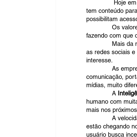
               Hoje
tem conteúdo para 
possibilitam acess
              Os va
fazendo com que o
              Mais 
as redes sociais e
interesse.
              As e
comunicação, port
mídias, muito dife
              A 
Inteligê
humano com muita a
mais nos próximos
              A vel
estão chegando no
usuário busca inc