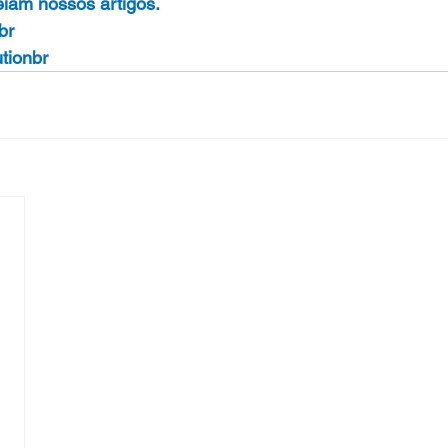
eiam nossos artigos.
br
utionbr