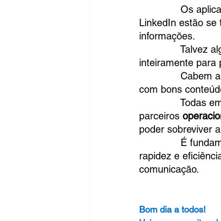
              Os a
LinkedIn estão se
informações.
              Talve
inteiramente para
              Cabe
com bons conteúdo
              Todas
parceiros
 operacio
poder sobreviver a
              É fun
rapidez e eficiênc
comunicação.
Bom dia a todos!