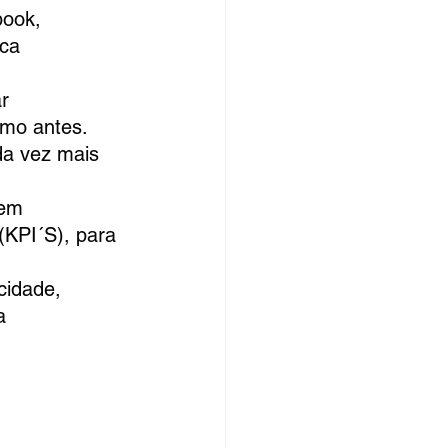
book, 
ca 
r 
omo antes.
da vez mais 
 em 
(KPI´S), para 
cidade, 
a 