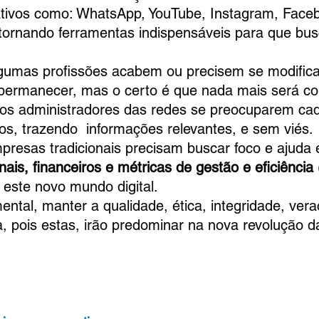
plicativos como: WhatsApp, YouTube, Instagram, Face
 tornando ferramentas indispensáveis para que bus
z algumas profissões acabem ou precisem se modifica
 permanecer, mas o certo é que nada mais será c
m aos administradores das redes se preocuparem ca
s, trazendo  informações relevantes, e sem viés.
 empresas tradicionais precisam buscar foco e ajuda
nais, financeiros e métricas de gestão e eficiência 
 este novo mundo digital.
damental, manter a qualidade, ética, integridade, vera
ia, pois estas, irão predominar na nova revolução d