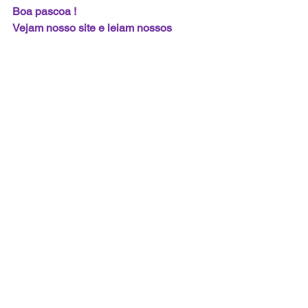
Boa pascoa !
Vejam nosso site e leiam nossos 
artigos.
www.crsolution.com.br
https://linktr.ee/crsolutionbr
Mediação
Conciliação
Solução
Ver tudo
Posts recentes