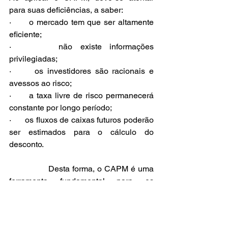
para suas deficiências, a saber:
·      o mercado tem que ser altamente 
eficiente;
·      não existe informações 
privilegiadas;
·      os investidores são racionais e 
avessos ao risco;
·      a taxa livre de risco permanecerá 
constante por longo período;
·      os fluxos de caixas futuros poderão 
ser estimados para o cálculo do 
desconto.
               Desta forma, o CAPM é uma 
ferramenta fundamental para os 
investidores e os analistas financeiros 
ao permite estimar o retorno esperado 
de um investimento, considerando seu 