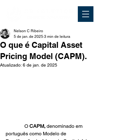
Nelson C Ribeiro
5 de jan. de 2025
3 min de leitura
O que é Capital Asset
Pricing Model (CAPM).
Atualizado:
6 de jan. de 2025
               O 
CAPM, 
denominado
em 
português como Modelo de 