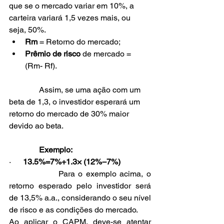
que se o mercado variar em 10%, a 
carteira variará 1,5 vezes mais, ou 
seja, 50%.
Rm
 = Retorno do mercado;
Prêmio de risco
 de mercado = 
(Rm- Rf).
               Assim, se uma ação com um 
beta de 1,3, o investidor esperará um 
retorno do mercado de 30% maior 
devido ao beta.
               Exemplo:
·      
13.5%=7%+1.3× (12%−7%)
               Para o exemplo acima, o 
retorno esperado pelo investidor será 
de 13,5% a.a., considerando o seu nível 
de risco e as condições do mercado.
Ao aplicar o CAPM, deve-se atentar 