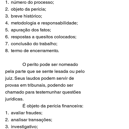
1.  número do processo;
2.  objeto da perícia;
3.  breve histórico;
4.  metodologia e responsabilidade;
5.  apuração dos fatos;
6.  respostas a quesitos colocados;
7.  conclusão do trabalho;
8.  termo de encerramento.
               O perito pode ser nomeado 
pela parte que se sente lesada ou pelo 
juiz. Seus laudos podem servir de 
provas em tribunais, podendo ser 
chamado para testemunhar questões 
jurídicas.
               É objeto da perícia financeira:
1.  avaliar fraudes;
2.  analisar transações;
3.  investigativo;