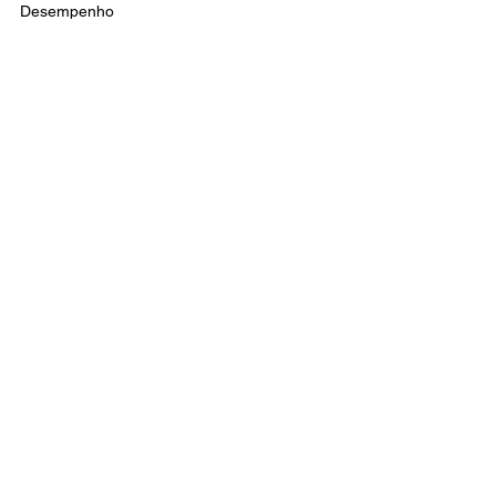
Fluxo de Caixa, Valuation, Pagamentos,
Desempenho