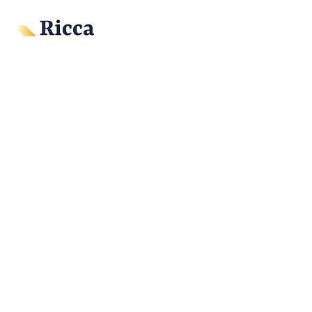
RICCA e Associados
Governança Corporativa, Programa de
Qualificação de Sucessores, Melhoria
Organizacional.
Grupo SKZ Contabilidade e
Serviços
Serviços Contábeis, Serviços Fiscais,
Folha de Pagamento e Certificação
Digital.