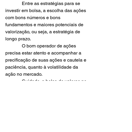
              Entre as estratégias para se 
investir em bolsa, a escolha das ações 
com bons números e bons 
fundamentos e maiores potenciais de 
valorização, ou seja, a estratégia de 
longo prazo.
              O bom operador de ações 
precisa estar atento e acompanhar a 
precificação de suas ações e cautela e 
paciência, quanto à volatilidade da 
ação no mercado.
              Cuidado, a bolsa de valores no 
curto prazo é uma muito especulativa e 
pode reservar grandes surpresas e 
fortes emoções, por esta razão todo 
investimento deve ser visto 
preferencialmente no longo prazo e 
sempre com muita análise de dados da 
empresa, e cenários possíveis, dito 