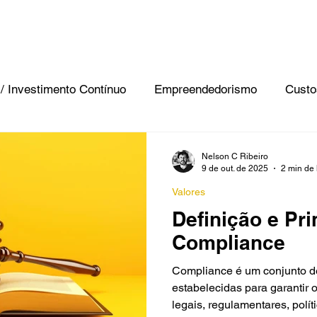
HOME
QUEM SOMOS
O QUE FAZEMOS
COMO
 / Investimento Contínuo
Empreendedorismo
Custo
turação / Turnaround
Marketing e Propaganda
Mac
Nelson C Ribeiro
9 de out. de 2025
2 min de 
Valores
nças / Tributário
Planejamento
Valores
Susten
Definição e Pri
Compliance
uditoria, Fiscal
Finanças Pública
Soluções
Or
Compliance é um conjunto de
estabelecidas para garantir
legais, regulamentares, políti
e
Controle do Risco
Cursos
Tecnologia e Inov