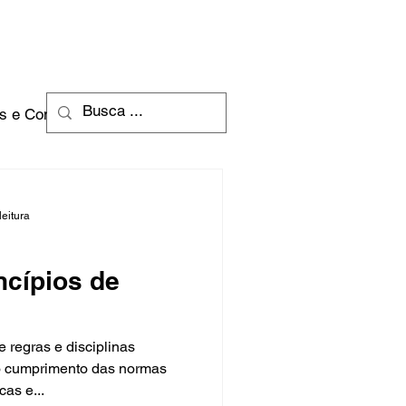
 FAZEMOS
BLOG
CONTATO
s e Contabilidade
ro e Microeconomia
leitura
tabilidade
ncípios de
ganização
 regras e disciplinas
 o cumprimento das normas
cas e...
ação
Economia