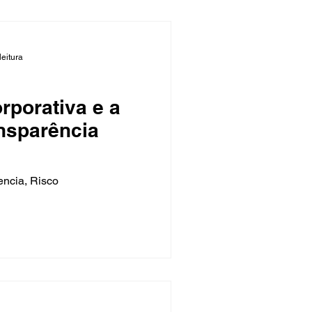
leitura
porativa e a
nsparência
, Transparencia, Risco