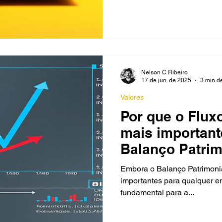
anqueador e Franquia
Entrevistas
Educação
Nelson C Ribeiro
17 de jun. de 2025
3 min de
Valores
Por que o Flux
mais important
Balanço Patrim
Avaliação de 
Embora o Balanço Patrimonial seja um dos relatórios 
importantes para qualquer em
fundamental para a...