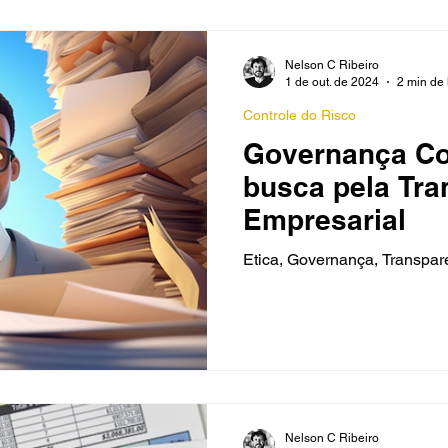
Nelson C Ribeiro
1 de out. de 2024
2 min de 
Controle do Risco
Governança Cor
busca pela Tra
Empresarial
Etica, Governança
Nelson C Ribeiro