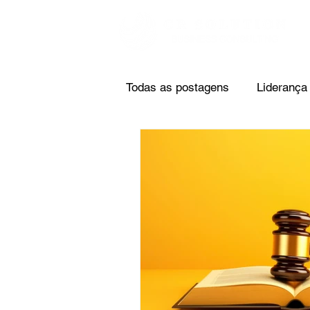
Todas as postagens
Liderança
Valor do Negócio
Reestru
Relatórios / Métricas
Fina
Custos e Contabilidade
A
Mercado Acionário
Hedg