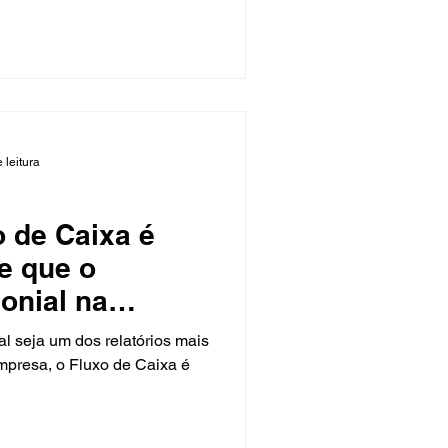
 leitura
o de Caixa é
e que o
onial na
Empresas?
mais
presa, o Fluxo de Caixa é