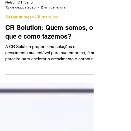
Nelson C Ribeiro
12 de dez. de 2025
2 min de leitura
Reestruturação / Turnaround
CR Solution: Quem somos, o
que e como fazemos?
A CR Solution proporciona soluções e
crescimento sustentável para sua empresa, é sua
parceira para acelerar o crescimento e garantir a
sustentabilidade do seu negócio. Nossos Pilares
de Atuação Trabalhamos de forma estratégica
para gerar resultados concretos em diversas
áreas: Resultados Financeiros: Melhoria de fluxo
de caixa, aumento de rentabilidade e vendas,
além da redução de custos. Otimização:
Aperfeiçoamento e otimização de processos e