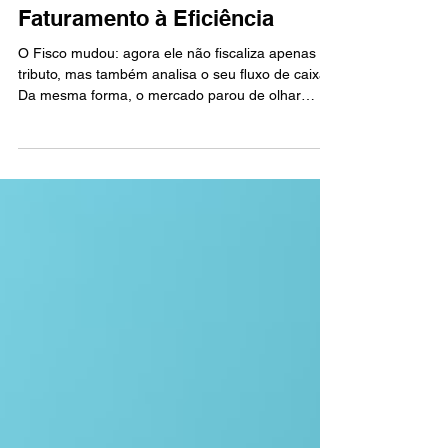
O Novo Cenário Fiscal: Do
Faturamento à Eficiência
O Fisco mudou: agora ele não fiscaliza apenas o
tributo, mas também analisa o seu fluxo de caixa.
Da mesma forma, o mercado parou de olhar
apenas para o faturamento e passou a exigir
eficiência. Nesse cenário, a busca pelo crédito
fiscal — apoiada por um planejamento tributário
dinâmico — tornou-se vital para maximizar o valor
total do negócio (valuation). Os 5 Pilares
Estratégicos para Maximizar o Valor: As empresas
que vão lidera